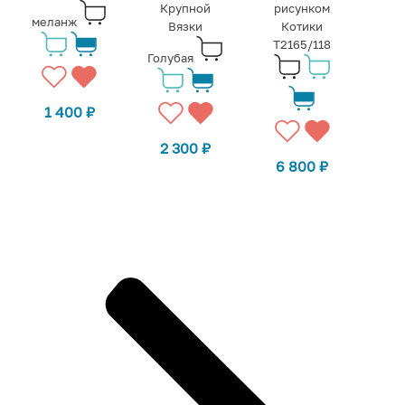
Крупной
рисунком
меланж
Вязки
Котики
Т2165/118
Голубая
1 400
₽
2 300
₽
6 800
₽