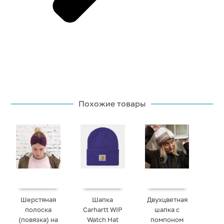
Похожие товары
Шерстяная
Шапка
Двухцветная
полоска
Carhartt WIP
шапка с
(повязка) на
Watch Hat
помпоном