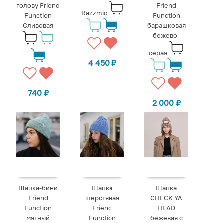
голову Friend
Friend
Razzmic
Function
Function
Сливовая
барашковая
бежево-
серая
4 450
₽
740
₽
2 000
₽
Шапка-бини
Шапка
Шапка
Friend
шерстяная
CHECK YA
Function
Friend
HEAD
мятный
Function
бежевая с