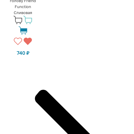
голову Friend
Function
Сливовая
740
₽