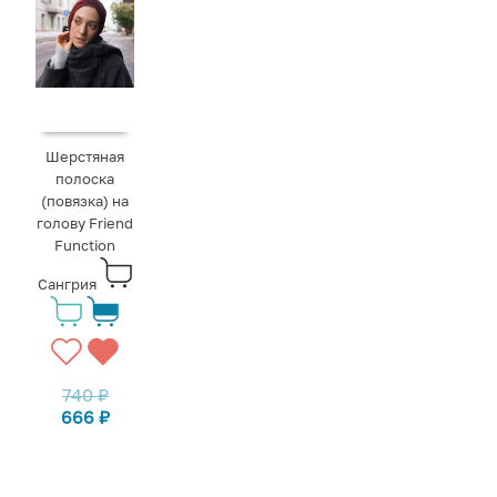
Шерстяная
полоска
(повязка) на
голову Friend
Function
Сангрия
740
₽
666
₽