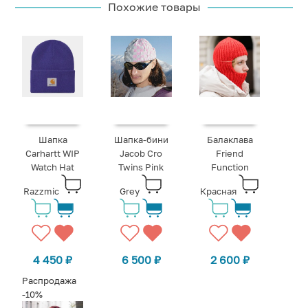
Похожие товары
Шапка
Шапка-бини
Балаклава
Carhartt WIP
Jacob Cro
Friend
Watch Hat
Twins Pink
Function
Razzmic
Grey
Красная
4 450
₽
6 500
₽
2 600
₽
Распродажа
-10%