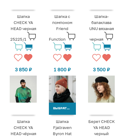
Шапка
Шапка с
Шапка-
CHECK YA
помпоном
балаклава
HEAD черная
Friend
UNU вязаная
25225/1
Function
черная
3 850
₽
1 800
₽
3 500
₽
ВЫБРАТЬ ВАРИАНТЫ
Шапка
Шапка
Берет CHECK
CHECK YA
Fjallraven
YA HEAD
HEAD чёрная
Byron Hat
черный