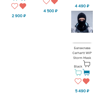
4 490
₽
4 500
₽
2 900
₽
Балаклава
Carhartt WIP
Storm Mask
Black
5 490
₽