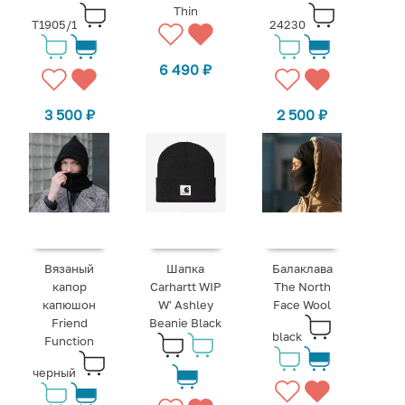
Thin
T1905/1
24230
6 490
₽
3 500
₽
2 500
₽
Вязаный
Шапка
Балаклава
капор
Carhartt WIP
The North
капюшон
W' Ashley
Face Wool
Friend
Beanie Black
black
Function
черный