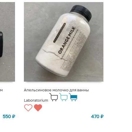
ом
Апельсиновое молочко для ванны
Laboratorium
550
₽
470
₽