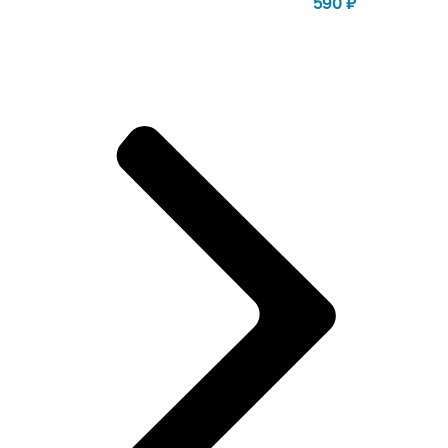
590
₽