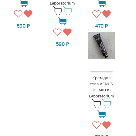
Laboratorium
590
₽
470
₽
590
₽
Крем для
тела VENUS
DE MILOS
Laboratorium