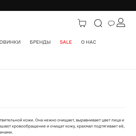
ОВИНКИ
БРЕНДЫ
SALE
О НАС
Каталог
>
Красота
ствительной кожи. Она нежно очищает, выравнивает цвет лица и
учшают кровообращение и очищат кожу, крахмал подтягивает её,
минами.