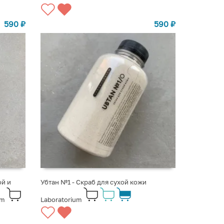
590
₽
590
₽
ой и
Убтан №1 - Скраб для сухой кожи
um
Laboratorium