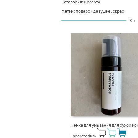
Категория:
Красота
Метки:
подарок девушке
,
скраб
К э
Пенка для умывания для сухой ко
Laboratorium