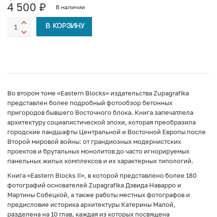
4 500
₽
В наличии
В КОРЗИНУ
Во втором томе «Eastern Blocks» издательства Zupagrafika
представлен более подробный фотообзор бетонных
пригородов бывшего Восточного блока. Книга запечатлела
архитектуру социалистической эпохи, которая преобразила
городские ландшафты Центральной и Восточной Европы после
Второй мировой войны: от грандиозных модернистских
проектов и брутальных монолитов до часто игнорируемых
панельных жилых комплексов и их характерных типологий.
Книга «Eastern Blocks II», в которой представлено более 180
фотографий основателей Zupagrafika Дэвида Наварро и
Мартины Собецкой, а также работы местных фотографов и
предисловие историка архитектуры Катерины Малой,
разделена на 10 глав, каждая из которых посвящена