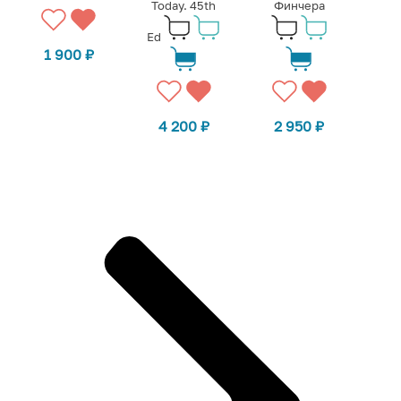
Today. 45th
Финчера
Ed
1 900
₽
4 200
₽
2 950
₽