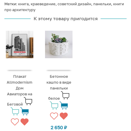
Метки:
книга
,
краеведение
,
советский дизайн
,
панельки
,
книги
про архитектуру
К этому товару пригодится
Плакат
Бетонное
Allmodernism
кашпо в виде
Дом
панельки
Авиаторов на
белое
Беговой
2 650
₽