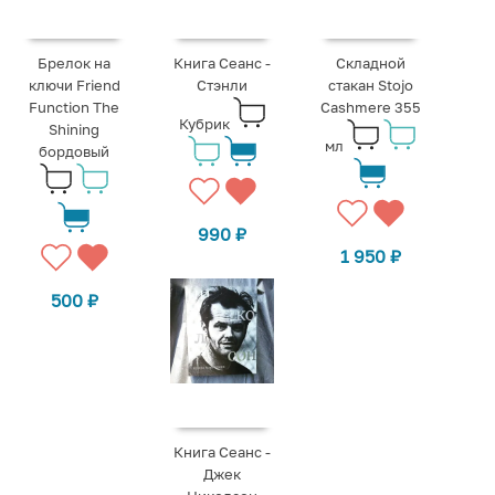
Брелок на
Книга Сеанс -
Складной
ключи Friend
Стэнли
стакан Stojo
Function The
Cashmere 355
Кубрик
Shining
мл
бордовый
990
₽
1 950
₽
500
₽
Книга Сеанс -
Джек