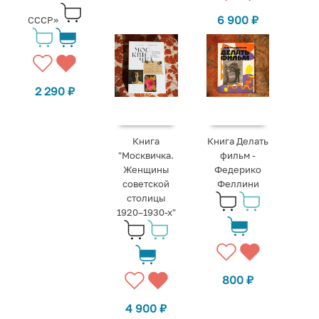
6 900
₽
СССР»
2 290
₽
Книга
Книга Делать
"Москвичка.
фильм -
Женщины
Федерико
советской
Феллини
столицы
1920–1930-х"
800
₽
4 900
₽