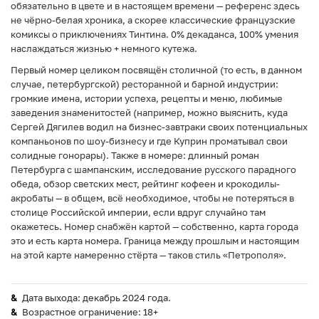
обязательно в цвете и в настоящем времени — референс здесь
не чёрно-белая хроника, а скорее классические французские
комиксы о приключениях Тинтина. 0% декаданса, 100% умения
наслаждаться жизнью + немного кутежа.
Первый номер целиком посвящён столичной (то есть, в данном
случае, петербургской) ресторанной и барной индустрии:
громкие имена, истории успеха, рецепты и меню, любимые
заведения знаменитостей (например, можно выяснить, куда
Сергей Дягилев водил на бизнес-завтраки своих потенциальных
компаньонов по шоу-бизнесу и где Куприн проматывал свои
солидные гонорары). Также в номере: длинный роман
Петербурга с шампанским, исследование русского парадного
обеда, обзор светских мест, рейтинг кофеен и крокодилы-
акробаты — в общем, всё необходимое, чтобы не потеряться в
столице Российской империи, если вдруг случайно там
окажетесь. Номер снабжён картой — собственно, карта города
это и есть карта номера. Граница между прошлым и настоящим
на этой карте намеренно стёрта — таков стиль «Петрополя».
Дата выхода: декабрь 2024 года.
Возрастное ограничение: 18+