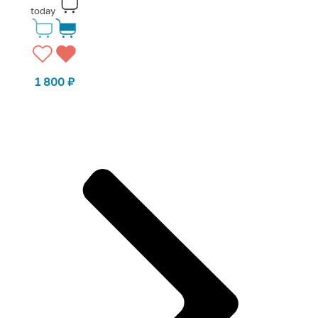
today
1 800
₽