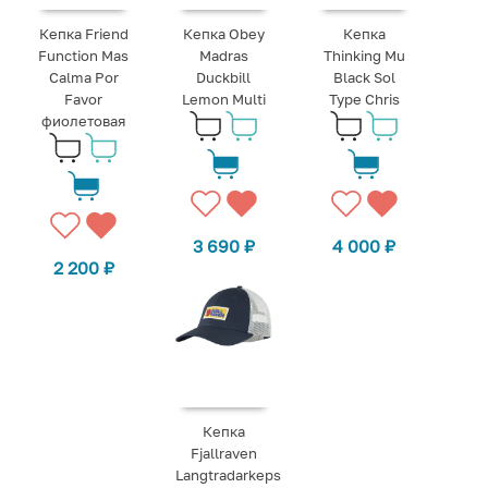
Кепка Friend
Кепка Obey
Кепка
Function Mas
Madras
Thinking Mu
Calma Por
Duckbill
Black Sol
Favor
Lemon Multi
Type Chris
фиолетовая
3 690
₽
4 000
₽
2 200
₽
Кепка
Fjallraven
Langtradarkeps