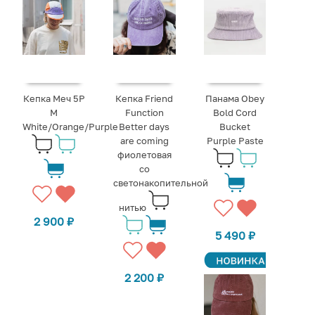
Кепка Меч 5P
Кепка Friend
Панама Obey
M
Function
Bold Cord
White/Orange/Purple
Better days
Bucket
are coming
Purple Paste
фиолетовая
со
светонакопительной
нитью
2 900
₽
5 490
₽
2 200
₽