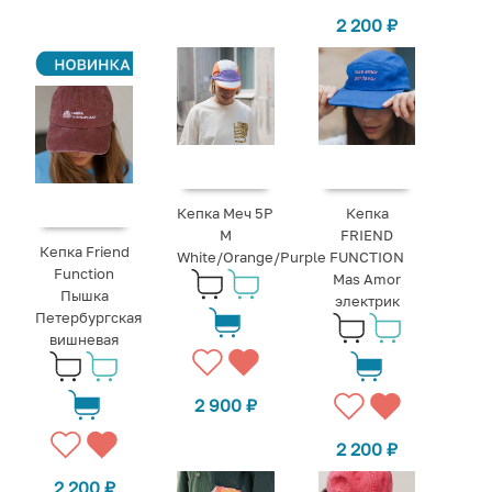
2 200
₽
Кепка Меч 5P
Кепка
M
FRIEND
Кепка Friend
White/Orange/Purple
FUNCTION
Function
Mas Amor
Пышка
электрик
Петербургская
вишневая
2 900
₽
2 200
₽
2 200
₽