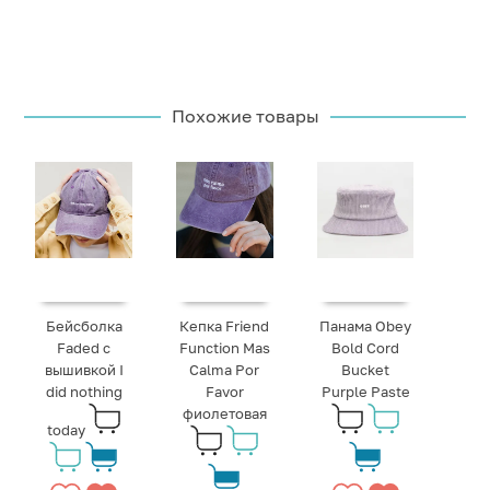
Похожие товары
Бейсболка
Кепка Friend
Панама Obey
Faded с
Function Mas
Bold Cord
вышивкой I
Calma Por
Bucket
did nothing
Favor
Purple Paste
фиолетовая
today