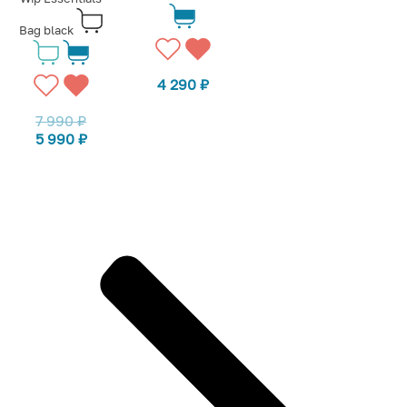
Bag black
4 290
₽
7 990
₽
5 990
₽