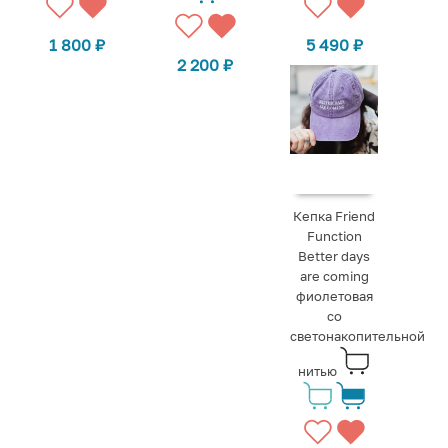
1 800
₽
5 490
₽
2 200
₽
Кепка Friend
Function
Better days
are coming
фиолетовая
со
светонакопительной
нитью