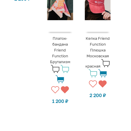
Платок-
Кепка Friend
бандана
Function
Friend
Плюшка
Function
Московская
Брутализм
красная
2 200
₽
1 200
₽