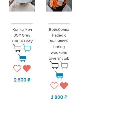
Кепка Меч
Бейсболка
JOY Grey
Faded с
HIKER Grey
вышивкой
boring
weekend
lovers' club
2 600
₽
1 800
₽