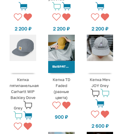
2 200
₽
2 200
₽
2 200
₽
ВЫБРАТЬ ВАРИАНТЫ
Кепка
Кепка TD
Кепка Меч
пятипанельная
Faded
JOY Grey
Carhartt WIP
(разные
Backley Dove
цвета)
Grey
900
₽
2 600
₽