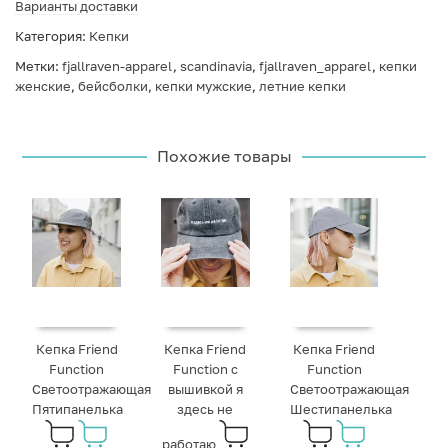
Варианты доставки
Категория:
Кепки
Метки:
fjallraven-apparel
,
scandinavia
,
fjallraven_apparel
,
кепки
женские
,
бейсболки
,
кепки мужские
,
летние кепки
Похожие товары
Кепка Friend
Кепка Friend
Кепка Friend
Function
Function с
Function
Светоотражающая
вышивкой я
Светоотражающая
Пятипанелька
здесь не
Шестипанелька
работаю