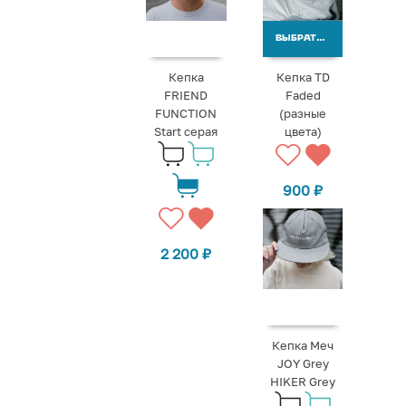
ВЫБРАТЬ ВАРИАНТЫ
Кепка
Кепка TD
FRIEND
Faded
FUNCTION
(разные
Start серая
цвета)
900
₽
2 200
₽
Кепка Меч
JOY Grey
HIKER Grey