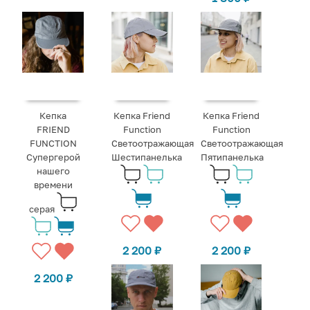
Кепка
Кепка Friend
Кепка Friend
FRIEND
Function
Function
FUNCTION
Светоотражающая
Светоотражающая
Супергерой
Шестипанелька
Пятипанелька
нашего
времени
серая
2 200
₽
2 200
₽
2 200
₽