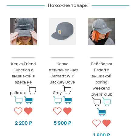
Похожие товары
Кепка Friend
Кепка
Бейсболка
Function с
пятипанельная
Faded с
вышивкой я
Carhartt WIP
вышивкой
здесь не
Backley Dove
boring
weekend
работаю
Grey
lovers' club
2 200
₽
5 900
₽
1 800
₽