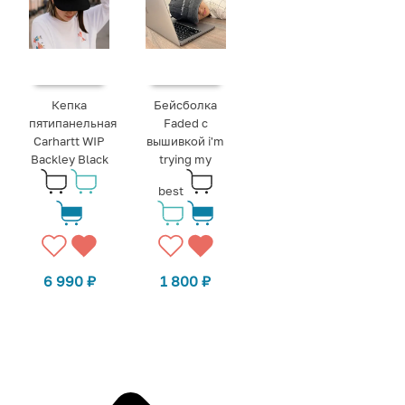
Кепка
Бейсболка
пятипанельная
Faded с
Carhartt WIP
вышивкой i'm
Backley Black
trying my
best
6 990
₽
1 800
₽