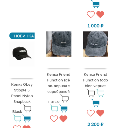
1 000
₽
Кепка Friend
Кепка Friend
Function всё
Function todo
Кепка Obey
ок. черная с
bien черная
Stipple 5
серебряной
Panel Nylon
Snapback
нитью
Black
2 200
₽