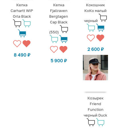
Кепка
Кепка
Кокошник
Carhartt WIP
Fjallraven
КоКо малый
Orla Black
Bergtagen
черный
Cap Black
(550)
2 600
₽
8 490
₽
5 900
₽
Козырек
Friend
Function
черный Duck