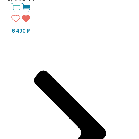
6 490
₽