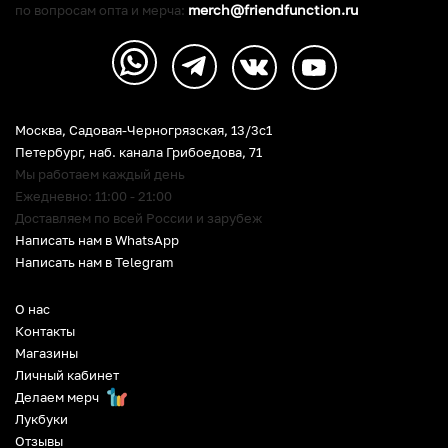
merch@friendfunction.ru
по вопросам опта и мерча:
Москва, Садовая-Черногрязская, 13/3c1
Петербург
,
наб. канала Грибоедова, 71
Мы работаем каждый день
Ежедневно: 11:00 - 21:00
Доставляем по всей России и зарубеж
Написать нам в WhatsApp
Написать нам в Telegram
О нас
Контакты
Магазины
Личный кабинет
Делаем мерч
Лукбуки
Отзывы