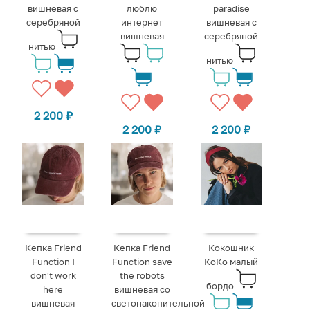
вишневая с
люблю
paradise
серебряной
интернет
вишневая с
вишневая
серебряной
нитью
нитью
2 200
₽
2 200
₽
2 200
₽
Кепка Friend
Кепка Friend
Кокошник
Function I
Function save
КоКо малый
don't work
the robots
бордо
here
вишневая со
вишневая
светонакопительной