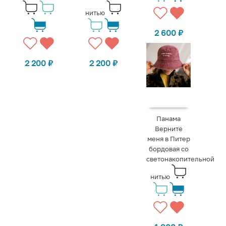
нитью
2 600
₽
2 200
₽
2 200
₽
Панама
Верните
меня в Питер
бордовая со
светонакопительной
нитью