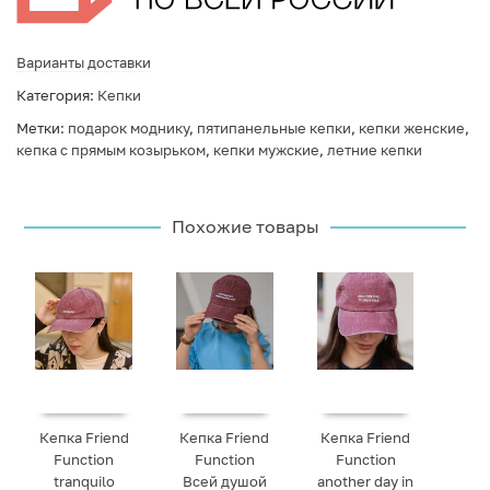
Варианты доставки
Категория:
Кепки
Метки:
подарок моднику
,
пятипанельные кепки
,
кепки женские
,
кепка с прямым козырьком
,
кепки мужские
,
летние кепки
Похожие товары
Кепка Friend
Кепка Friend
Кепка Friend
Function
Function
Function
tranquilo
Всей душой
another day in