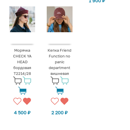
1 900
₽
Морячка
Кепка Friend
CHECK YA
Function no
HEAD
panic
бордовая
department
Т2214/28
вишневая
4 500
₽
2 200
₽