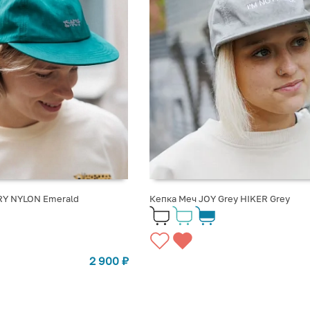
RY NYLON Emerald
Кепка Меч JOY Grey HIKER Grey
2 900
₽