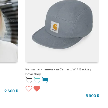
Кепка пятипанельная Carhartt WIP Backley
Dove Grey
2 600
₽
5 900
₽