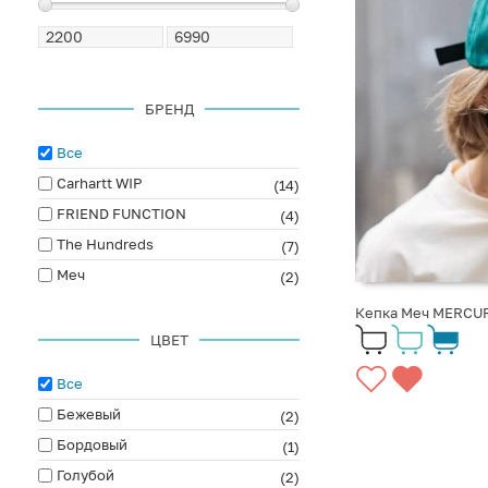
БРЕНД
Все
Carhartt WIP
(14)
FRIEND FUNCTION
(4)
The Hundreds
(7)
Меч
(2)
Кепка Меч MERCU
ЦВЕТ
Все
Бежевый
(2)
Бордовый
(1)
Голубой
(2)