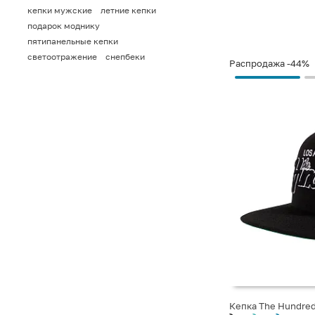
кепки мужские
летние кепки
подарок моднику
пятипанельные кепки
светоотражение
снепбеки
Распродажа
-44%
Кепка The Hundred