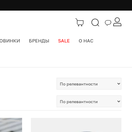
ОВИНКИ
БРЕНДЫ
SALE
О НАС
Тэги
>
кепка с прямым козырьком