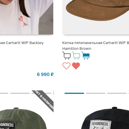
ая Carhartt WIP Backley
Кепка пятипанельная Carhartt WIP B
Hamilton Brown
6 990
₽
НЕТ В НАЛИЧИИ