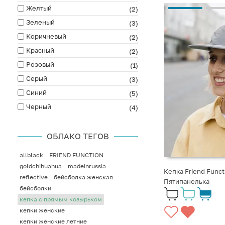
Желтый
(2)
Зеленый
(3)
Коричневый
(2)
Красный
(2)
Розовый
(1)
Серый
(3)
Синий
(5)
Черный
(4)
ОБЛАКО ТЕГОВ
allblack
FRIEND FUNCTION
goldchihuahua
madeinrussia
Кепка Friend Func
reflective
бейсболка женская
Пятипанелька
бейсболки
кепка с прямым козырьком
кепки женские
кепки женские летние