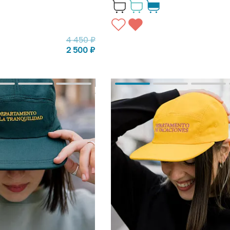
4 450
₽
2 500
₽