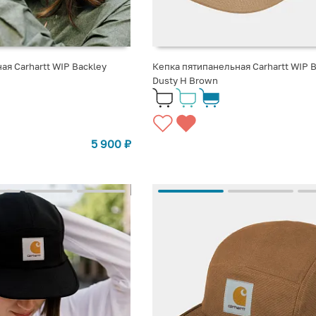
ая Carhartt WIP Backley
Кепка пятипанельная Carhartt WIP B
Dusty H Brown
5 900
₽