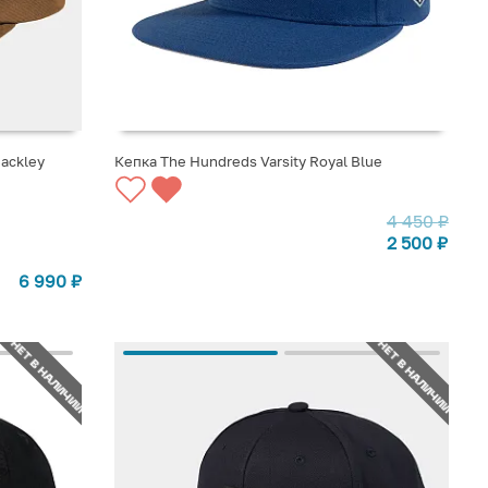
ackley
Кепка The Hundreds Varsity Royal Blue
СООБЩИТЬ О ПОСТУПЛЕНИИ
4 450
₽
2 500
₽
6 990
₽
НЕТ В НАЛИЧИИ
НЕТ В НАЛИЧИИ