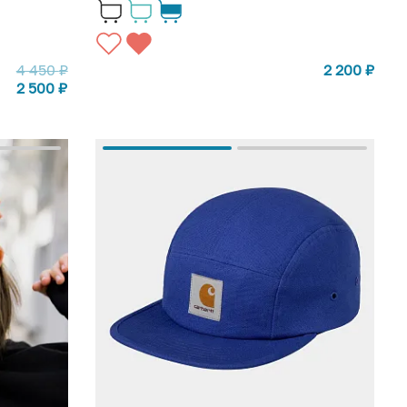
4 450
₽
2 200
₽
2 500
₽