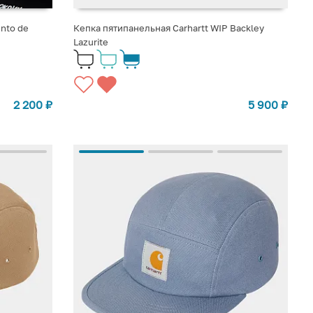
nto de
Кепка пятипанельная Carhartt WIP Backley
Lazurite
2 200
₽
5 900
₽