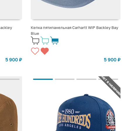
ackley
Кепка пятипанельная Carhartt WIP Backley Bay
Blue
5 900
₽
5 900
₽
НЕТ В НАЛИЧИИ