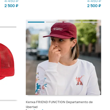
4 450
₽
4 450
₽
2 500
₽
2 500
₽
Кепка FRIEND FUNCTION Departamento de
libertad