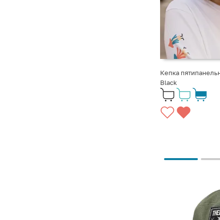
Кепка пятипанельн
Black