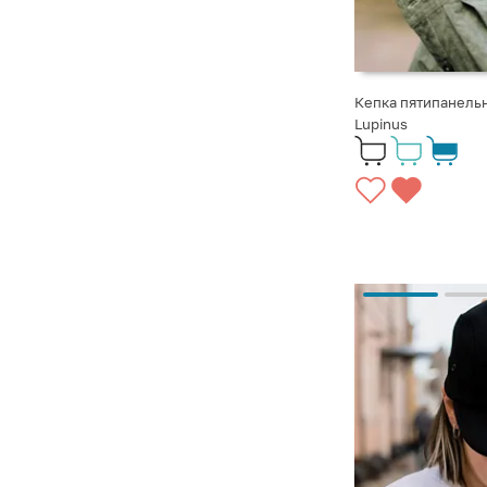
Кепка пятипанельн
Lupinus