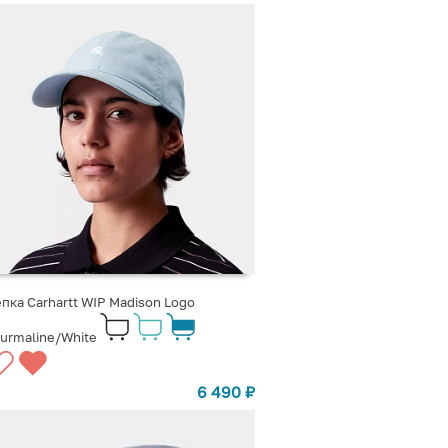
пка Carhartt WIP Madison Logo
urmaline/White
6 490
₽