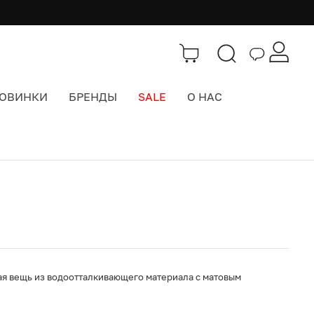
ОВИНКИ
БРЕНДЫ
SALE
О НАС
Каталог
>
Кепки бейсболки
ая вещь из водоотталкивающего материала с матовым