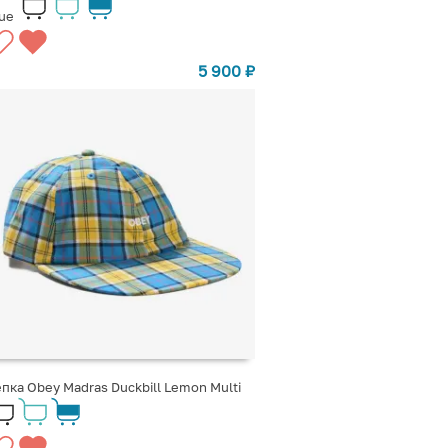
ue
5 900
₽
пка Obey Madras Duckbill Lemon Multi