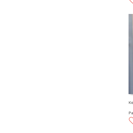
Ке
Pa