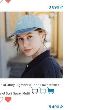
3 690
₽
пка Obey Pigment II Tone Lowercase 6
nel Surf Spray Multi
5 490
₽