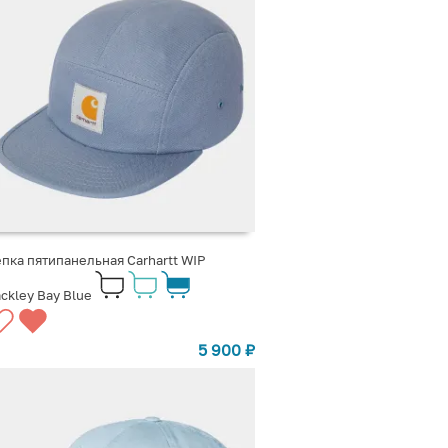
пка пятипанельная Carhartt WIP
ckley Bay Blue
5 900
₽