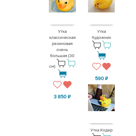
Утка
Утка
классическая
Художник
резиновая
очень
большая (30
см)
590
₽
3 850
₽
Утка Кодер