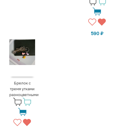
590
₽
Брелок с
тремя утками
разноцветными