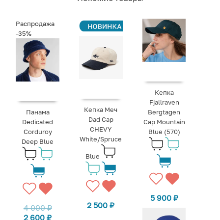
Распродажа
-35%
Кепка
Fjallraven
Кепка Меч
Панама
Bergtagen
Dad Cap
Dedicated
Cap Mountain
CHEVY
Corduroy
Blue (570)
White/Spruce
Deep Blue
Blue
5 900
₽
2 500
₽
4 000
₽
2 600
₽