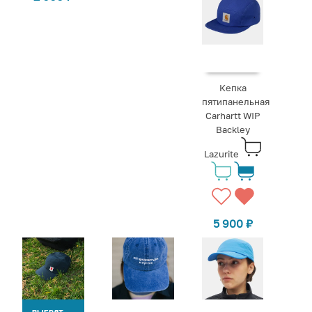
Кепка
пятипанельная
Carhartt WIP
Backley
Lazurite
5 900
₽