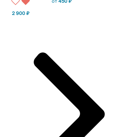
от
450
₽
2 900
₽