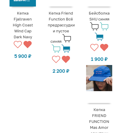
ВЫБРАТЬ ВАРИАНТЫ
Кепка
Кепка Friend
Бейсболка
Fjallraven
Function Всё
SHU синяя
High Coast
предрассудки
Wind Cap
и пустое
Dark Navy
синяя
5 900
₽
1 900
₽
2 200
₽
Кепка
FRIEND
FUNCTION
Mas Amor