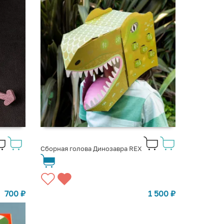
Сборная голова Динозавра REX
700
₽
1 500
₽