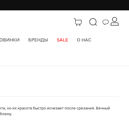
ОВИНКИ
БРЕНДЫ
SALE
О НАС
Каталог
>
Кепки бейсболки
та, но их красота быстро исчезает после срезания. Вечный
блему.