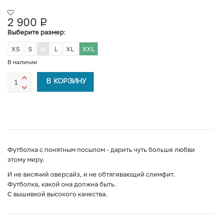
2 900
Р
УБ.
Выберите размер
:
XS
S
M
L
XL
XXL
В наличии
В КОРЗИНУ
Футболка с понятным посылом - дарить чуть больше любви
этому миру.
И не висячий оверсайз, и не обтягивающий слимфит.
Футболка, какой она должна быть.
С вышивкой высокого качества.