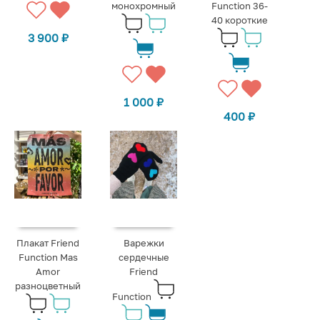
монохромный
Function 36-
40 короткие
3 900
₽
1 000
₽
400
₽
Плакат Friend
Варежки
Function Mas
сердечные
Amor
Friend
разноцветный
Function