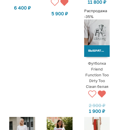
11 800
₽
6 400
₽
Распродажа
5 900
₽
-35%
ВЫБРАТЬ ВАРИАНТЫ
Футболка
Friend
Function Too
Dirty Too
Clean белая
2 900
₽
1 900
₽