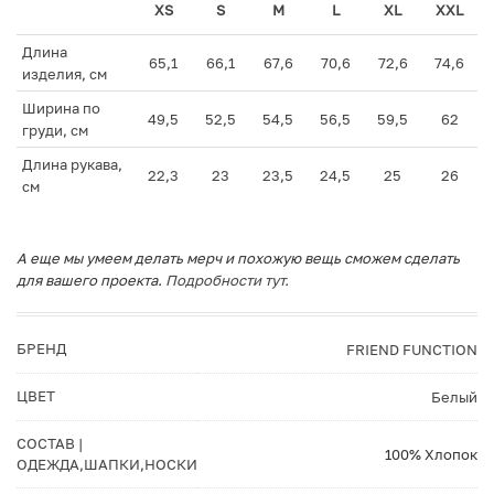
XS
S
M
L
XL
XXL
Длина
65,1
66,1
67,6
70,6
72,6
74,6
изделия, см
Ширина по
49,5
52,5
54,5
56,5
59,5
62
груди, см
Длина рукава,
22,3
23
23,5
24,5
25
26
см
А еще мы умеем делать мерч и похожую вещь сможем сделать
для вашего проекта.
Подробности тут.
БРЕНД
FRIEND FUNCTION
ЦВЕТ
Белый
СОСТАВ |
100% Хлопок
ОДЕЖДА,ШАПКИ,НОСКИ