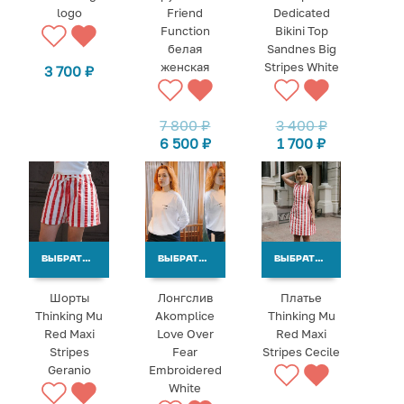
logo
Friend
Dedicated
Function
Bikini Top
белая
Sandnes Big
женская
Stripes White
3 700
₽
7 800
₽
3 400
₽
6 500
₽
1 700
₽
ВЫБРАТЬ ВАРИАНТЫ
ВЫБРАТЬ ВАРИАНТЫ
ВЫБРАТЬ ВАРИАНТЫ
Шорты
Лонгслив
Платье
Thinking Mu
Akomplice
Thinking Mu
Red Maxi
Love Over
Red Maxi
Stripes
Fear
Stripes Cecile
Geranio
Embroidered
White