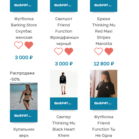
ВЫБРАТЬ ВАРИАНТЫ
ВЫБРАТЬ ВАРИАНТЫ
ВЫБРАТЬ ВАРИАНТЫ
Футболка
Свитшот
Брюки
Barking Store
Friend
Thinking Mu
Скулбас
Function
Red Maxi
женская
Фрэндфанкшн
Stripes
черный
Manolita
3 000
₽
3 000
₽
12 800
₽
Распродажа
-50%
ВЫБРАТЬ ВАРИАНТЫ
ВЫБРАТЬ ВАРИАНТЫ
Свитер
Футболка
ВЫБРАТЬ ВАРИАНТЫ
Thinking Mu
Friend
Купальник
Black Heart
Function Ты
верх
Khem
Не Одна