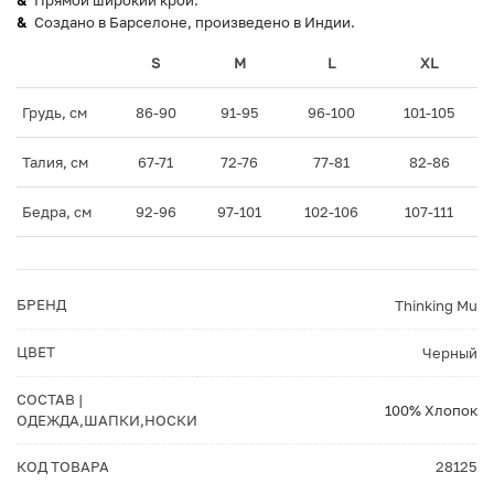
Прямой широкий крой.
Создано в Барселоне, произведено в Индии.
S
M
L
XL
Грудь, см
86-90
91-95
96-100
101-105
Талия, см
67-71
72-76
77-81
82-86
Бедра, см
92-96
97-101
102-106
107-111
БРЕНД
Thinking Mu
ЦВЕТ
Черный
СОСТАВ |
100% Хлопок
ОДЕЖДА,ШАПКИ,НОСКИ
КОД ТОВАРА
28125