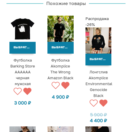
Похожие товары
Распродажа
-26%
ВЫБРАТЬ ВАРИАНТЫ
ВЫБРАТЬ ВАРИАНТЫ
Футболка
Футболка
ВЫБРАТЬ ВАРИАНТЫ
Barking Store
Akomplice
АААААА
The Wrong
Лонгслив
черная
Amazon Black
Akomplice
мужская
Environmental
Genocide
Black
4 900
₽
3 000
₽
5 900
₽
4 400
₽