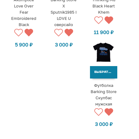
Love Over
X
Black Heart
Fear
Sputnik1985 I
Khem
Embroidered
LOVE U
Black
оверсайз
11 900
₽
5 900
₽
3 000
₽
ВЫБРАТЬ ВАРИАНТЫ
Футболка
Barking Store
Скулбас
мужская
3 000
₽