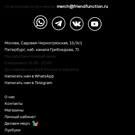
merch@friendfunction.ru
по вопросам опта и мерча:
Москва, Садовая-Черногрязская, 13/3c1
Петербург
,
наб. канала Грибоедова, 71
Мы работаем каждый день
Ежедневно: 11:00 - 21:00
Доставляем по всей России и зарубеж
Написать нам в WhatsApp
Написать нам в Telegram
О нас
Контакты
Магазины
Личный кабинет
Делаем мерч
Лукбуки