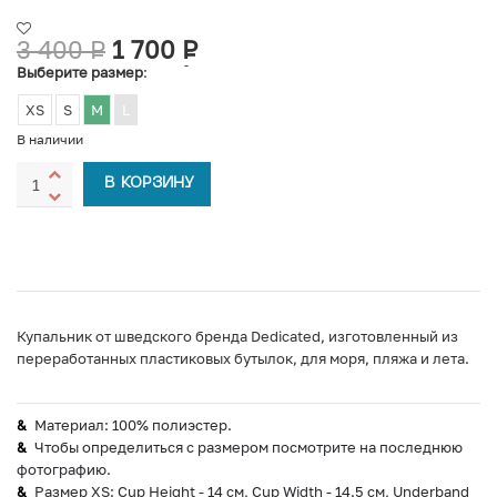
3 400
Р
1 700
Р
УБ.
УБ.
Выберите размер
:
XS
S
M
L
В наличии
В КОРЗИНУ
Купальник от шведского бренда Dedicated, изготовленный из
переработанных пластиковых бутылок, для моря, пляжа и лета.
Материал: 100% полиэстер.
Чтобы определиться с размером посмотрите на последнюю
фотографию.
Размер XS: Cup Height - 14 см, Cup Width - 14.5 см, Underband