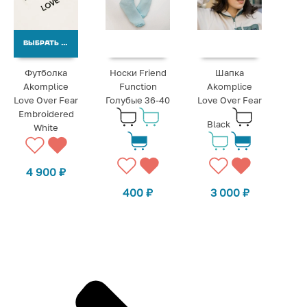
ВЫБРАТЬ ВАРИАНТЫ
Футболка
Носки Friend
Шапка
Akomplice
Function
Akomplice
Love Over Fear
Голубые 36-40
Love Over Fear
Embroidered
Black
White
4 900
₽
400
₽
3 000
₽