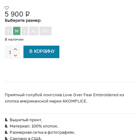
5 900
Р
УБ.
Выберите размер
:
S
M
L
XL
XXL
В наличии
В КОРЗИНУ
Приятный голубой лонгслив Love Over Fear Embroidered из
хлопка американской марки AKOMPLICE.
Вышитый принт.
Материал: 100% хлопок.
Размерная сетка в фотографиях.
Сделано в США.