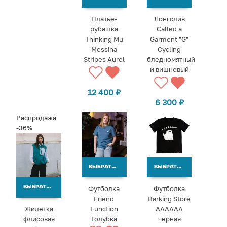
Платье-
Лонгслив
рубашка
Called a
Thinking Mu
Garment "G"
Messina
Cycling
Stripes Aurel
бледномятный
и вишневый
12 400
₽
6 300
₽
Распродажа
-36%
ВЫБРАТЬ ВАРИАНТЫ
ВЫБРАТЬ ВАРИАНТЫ
Футболка
Футболка
ВЫБРАТЬ ВАРИАНТЫ
Friend
Barking Store
Жилетка
Function
АААААА
флисовая
Голубка
черная