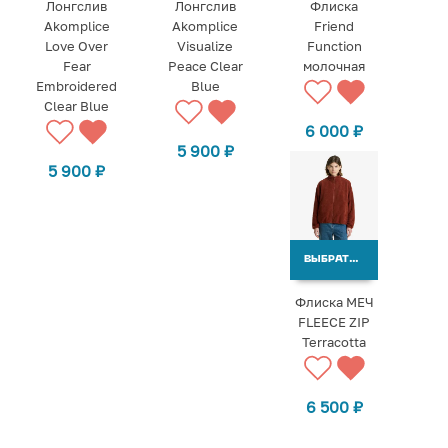
Лонгслив
Лонгслив
Флиска
Akomplice
Akomplice
Friend
Love Over
Visualize
Function
Fear
Peace Clear
молочная
Embroidered
Blue
Clear Blue
6 000
₽
5 900
₽
5 900
₽
ВЫБРАТЬ ВАРИАНТЫ
Флиска МЕЧ
FLEECE ZIP
Terracotta
6 500
₽