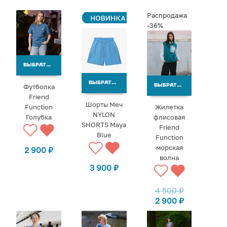
Распродажа
-36%
ВЫБРАТЬ ВАРИАНТЫ
ВЫБРАТЬ ВАРИАНТЫ
Футболка
ВЫБРАТЬ ВАРИАНТЫ
Friend
Шорты Меч
Function
Жилетка
NYLON
Голубка
флисовая
SHORTS Maya
Friend
Blue
Function
морская
2 900
₽
волна
3 900
₽
4 500
₽
2 900
₽