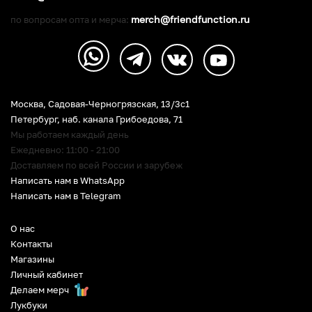
merch@friendfunction.ru
по вопросам опта и мерча:
Москва, Садовая-Черногрязская, 13/3c1
Петербург
,
наб. канала Грибоедова, 71
Мы работаем каждый день
Ежедневно: 11:00 - 21:00
Доставляем по всей России и зарубеж
Написать нам в WhatsApp
Написать нам в Telegram
О нас
Контакты
Магазины
Личный кабинет
Делаем мерч
Лукбуки