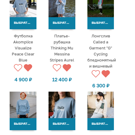
ВЫБРАТЬ ВАРИАНТЫ
ВЫБРАТЬ ВАРИАНТЫ
ВЫБРАТЬ ВАРИАНТЫ
Футболка
Платье-
Лонгслив
Akomplice
рубашка
Called a
Visualize
Thinking Mu
Garment "G"
Peace Clear
Messina
Cycling
Blue
Stripes Aurel
бледномятный
и вишневый
4 900
₽
12 400
₽
6 300
₽
ВЫБРАТЬ ВАРИАНТЫ
ВЫБРАТЬ ВАРИАНТЫ
ВЫБРАТЬ ВАРИАНТЫ