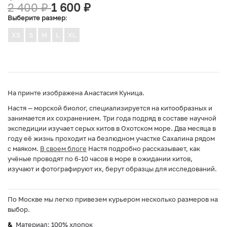
2 400
₽
1 600
₽
Выберите размер
:
XS
S
M
L
XL
На принте изображена Анастасия Куница.
Настя — морской биолог, специализируется на китообразных и
занимается их сохранением. Три года подряд в составе научной
экспедиции изучает серых китов в Охотском море. Два месяца в
году её жизнь проходит на безлюдном участке Сахалина рядом
с маяком.
В своем блоге
Настя подробно рассказывает, как
учёные проводят по 6-10 часов в море в ожидании китов,
изучают и фотографируют их, берут образцы для исследований.
По Москве мы легко привезем курьером несколько размеров на
выбор.
Материал: 100% хлопок