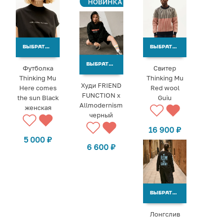
ВЫБРАТЬ ВАРИАНТЫ
ВЫБРАТЬ ВАРИАНТЫ
ВЫБРАТЬ ВАРИАНТЫ
Футболка
Свитер
Thinking Mu
Thinking Mu
Худи FRIEND
Here comes
Red wool
FUNCTION х
the sun Black
Guiu
Allmodernism
женская
черный
16 900
₽
5 000
₽
6 600
₽
ВЫБРАТЬ ВАРИАНТЫ
Лонгслив