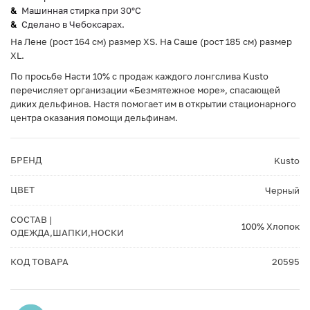
Машинная стирка при 30°С
Сделано в Чебоксарах.
На Лене (рост 164 см) размер XS. На Саше (рост 185 см) размер
XL.
По просьбе Насти 10% с продаж каждого лонгслива Kusto
перечисляет организации «Безмятежное море», спасающей
диких дельфинов. Настя помогает им в открытии стационарного
центра оказания помощи дельфинам.
БРЕНД
Kusto
ЦВЕТ
Черный
СОСТАВ |
100% Хлопок
ОДЕЖДА,ШАПКИ,НОСКИ
КОД ТОВАРА
20595