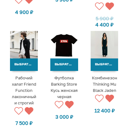
4 900
₽
5 900
₽
4 400
₽
ВЫБРАТЬ ВАРИАНТЫ
ВЫБРАТЬ ВАРИАНТЫ
ВЫБРАТЬ ВАРИАНТЫ
Рабочий
Футболка
Комбинезон
халат Friend
Barking Store
Thinking Mu
Function
Кусь женская
Black Jaden
лаконичный
черная
и строгий
12 400
₽
3 000
₽
7 500
₽