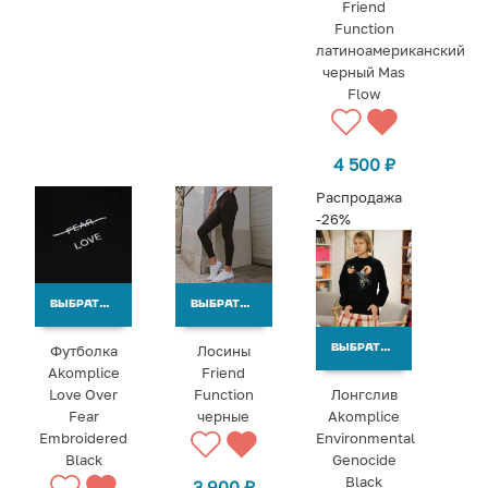
Friend
Function
латиноамериканский
черный Mas
Flow
4 500
₽
Распродажа
-26%
ВЫБРАТЬ ВАРИАНТЫ
ВЫБРАТЬ ВАРИАНТЫ
Футболка
Лосины
ВЫБРАТЬ ВАРИАНТЫ
Akomplice
Friend
Love Over
Function
Лонгслив
Fear
черные
Akomplice
Embroidered
Environmental
Black
Genocide
Black
3 900
₽