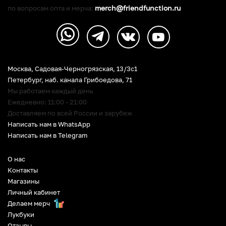
merch@friendfunction.ru
по вопросам опта и мерча:
Москва, Садовая-Черногрязская, 13/3c1
Петербург
,
наб. канала Грибоедова, 71
Мы работаем каждый день
Ежедневно: 11:00 - 21:00
Доставляем по всей России и зарубеж
Написать нам в WhatsApp
Написать нам в Telegram
О нас
Контакты
Магазины
Личный кабинет
Делаем мерч
Лукбуки
Отзывы