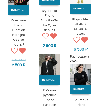
ВЫБРАТЬ ВАРИАНТЫ
ВЫБРАТЬ ВАРИАНТЫ
Футболка
ВЫБРАТЬ ВАРИАНТЫ
Friend
Шорты Меч
Лонгслив
Function Ты
JEANS
Friend
Не Одна
SHORTS
Function
черная
Black
Midnight
Cobras
черный
2 900
₽
6 500
₽
Распродажа
4 000
₽
-20%
2 500
₽
ВЫБРАТЬ ВАРИАНТЫ
Рабочая
ВЫБРАТЬ ВАРИАНТЫ
рубашка
Friend
Лонгслив
Function
Friend