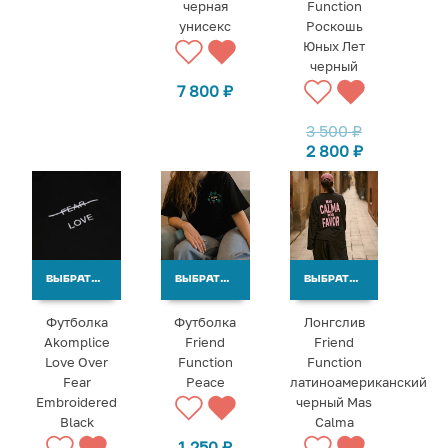
черная
Function
унисекс
Роскошь
Юных Лет
черный
7 800
₽
3 500
₽
2 800
₽
ВЫБРАТЬ ВАРИАНТЫ
ВЫБРАТЬ ВАРИАНТЫ
ВЫБРАТЬ ВАРИАНТЫ
Футболка
Футболка
Лонгслив
Akomplice
Friend
Friend
Love Over
Function
Function
Fear
Peace
латиноамериканский
Embroidered
черный Mas
Black
Calma
1 250
₽