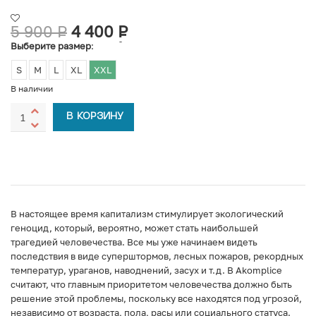
5 900
Р
4 400
Р
УБ.
УБ.
Выберите размер
:
S
M
L
XL
XXL
В наличии
В КОРЗИНУ
В настоящее время капитализм стимулирует экологический
геноцид, который, вероятно, может стать наибольшей
трагедией человечества. Все мы уже начинаем видеть
последствия в виде суперштормов, лесных пожаров, рекордных
температур, ураганов, наводнений, засух и т.д. В Akomplice
считают, что главным приоритетом человечества должно быть
решение этой проблемы, поскольку все находятся под угрозой,
независимо от возраста, пола, расы или социального статуса.