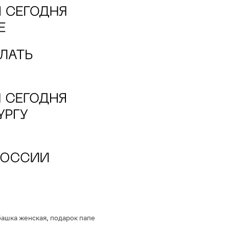
башка женская
,
подарок папе