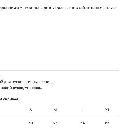
рманом и отложным воротником с застежкой на петлю — точь-
.
й для носки в теплые сезоны.
окий рукав, унисекс..
м кармане.
S
M
L
XL
60
62
64
66