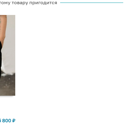
тому товару пригодится
5 800
₽