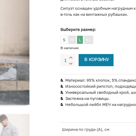
Силуэт оснащен удобным нагрудным ка
в-точь как на винтажных рубашках.
Выберите размер
:
S
M
L
XL
В наличии
В КОРЗИНУ
Материал: 95% хлопок, 5% спандекс
Износостойкий рипстоп, подходящи
Универсальный свободный крой, шир
Застежка на пуговицы.
Небольшой лейбл МЕЧ на нагрудно
Ширина по груди (A), см