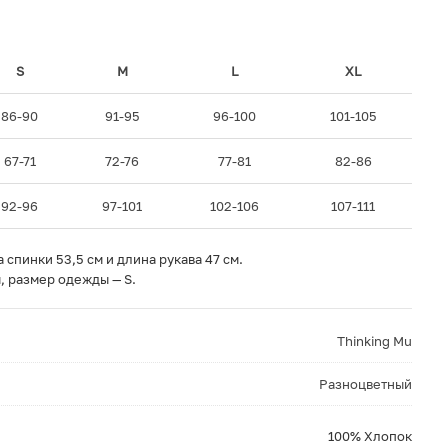
S
M
L
XL
86-90
91-95
96-100
101-105
67-71
72-76
77-81
82-86
92-96
97-101
102-106
107-111
спинки 53,5 см и длина рукава 47 см.
, размер одежды — S.
Thinking Mu
Разноцветный
100% Хлопок