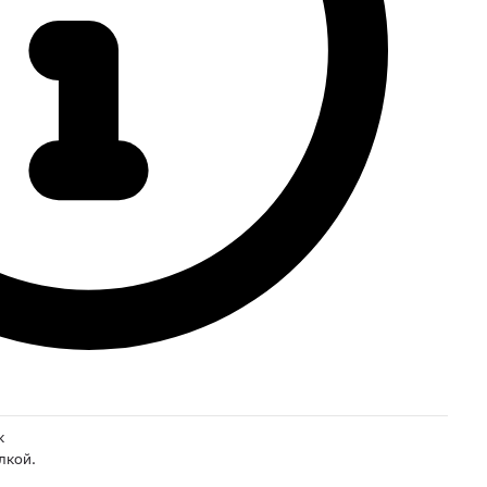
к
лкой.