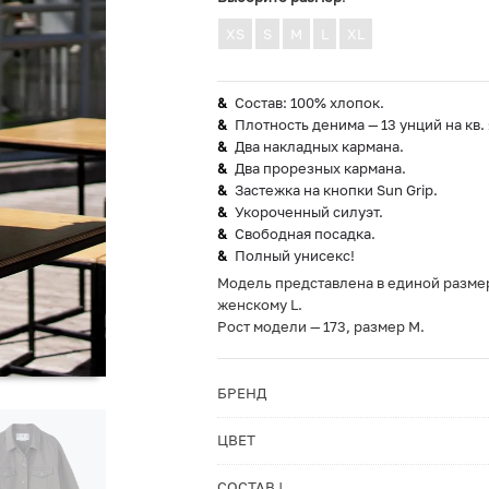
XS
S
M
L
XL
Состав: 100% хлопок.
Плотность денима — 13 унций на кв. 
Два накладных кармана.
Два прорезных кармана.
Застежка на кнопки Sun Grip.
Укороченный силуэт.
Свободная посадка.
Полный унисекс!
Модель представлена в единой размер
женскому L.
Рост модели — 173, размер M.
БРЕНД
ЦВЕТ
СОСТАВ |