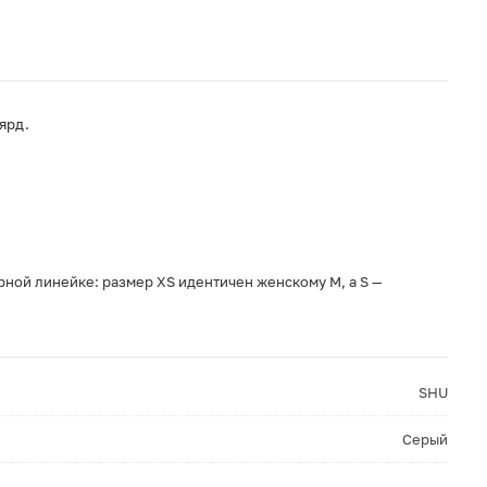
ярд.
ной линейке: размер XS идентичен женскому M, а S —
SHU
Серый