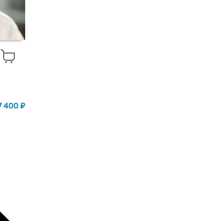
7 400
₽