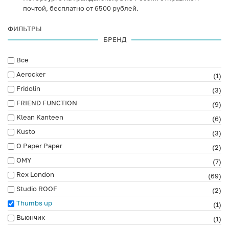
почтой, бесплатно от 6500 рублей.
ФИЛЬТРЫ
БРЕНД
Все
Aerocker
(1)
Fridolin
(3)
FRIEND FUNCTION
(9)
Klean Kanteen
(6)
Kusto
(3)
O Paper Paper
(2)
OMY
(7)
Rex London
(69)
Studio ROOF
(2)
Thumbs up
(1)
Вьюнчик
(1)