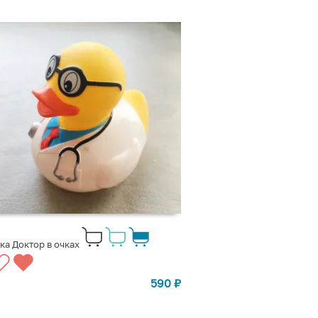
ка Доктор в очках
590
₽