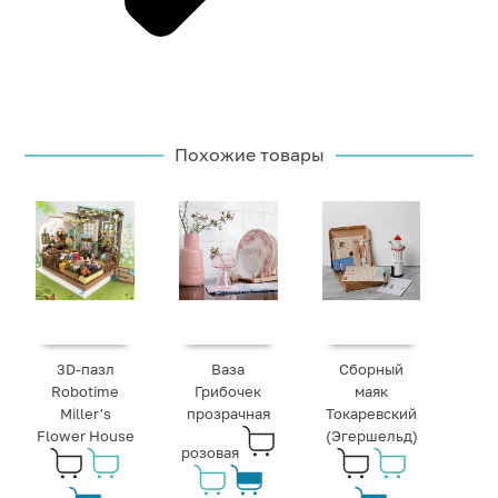
Похожие товары
3D-пазл
Ваза
Сборный
Robotime
Грибочек
маяк
Miller's
прозрачная
Токаревский
Flower House
(Эгершельд)
розовая