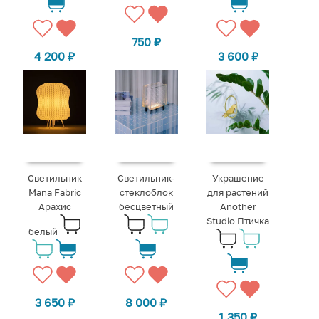
750
₽
4 200
₽
3 600
₽
Светильник
Светильник-
Украшение
Mana Fabric
стеклоблок
для растений
Арахис
бесцветный
Another
Studio Птичка
белый
3 650
₽
8 000
₽
1 350
₽