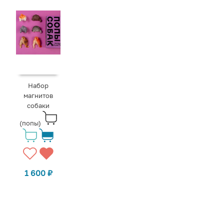
Набор
магнитов
собаки
(попы)
1 600
₽