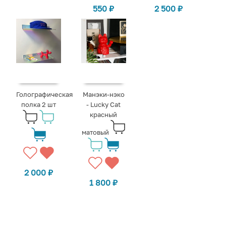
550
₽
2 500
₽
Голографическая
Манэки-нэко
полка 2 шт
- Lucky Cat
красный
матовый
2 000
₽
1 800
₽