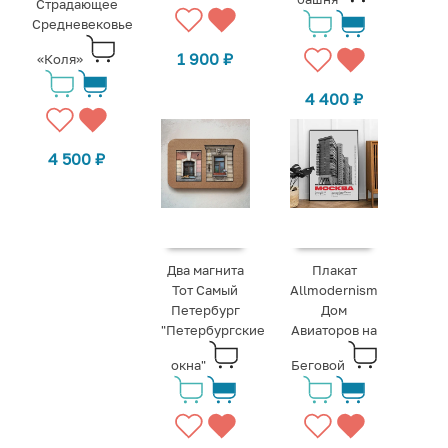
Страдающее
Средневековье
1 900
₽
«Коля»
4 400
₽
4 500
₽
Два магнита
Плакат
Тот Самый
Allmodernism
Петербург
Дом
"Петербургские
Авиаторов на
окна"
Беговой