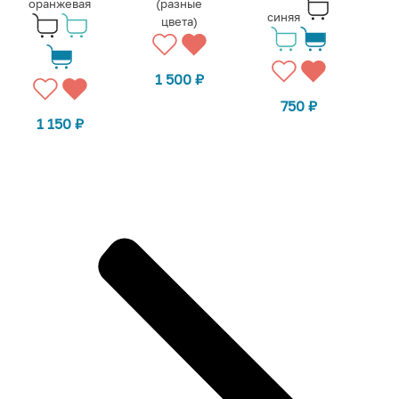
оранжевая
(разные
синяя
цвета)
1 500
₽
750
₽
1 150
₽