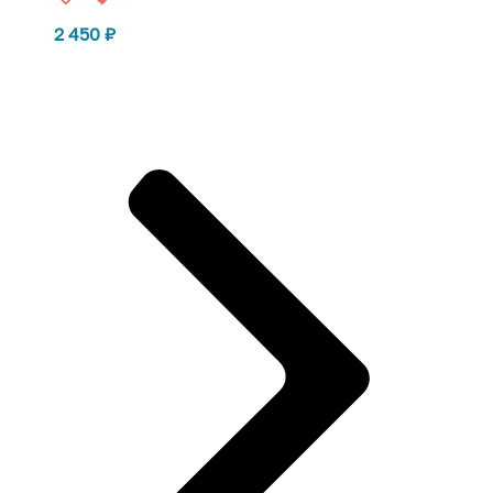
2 450
₽