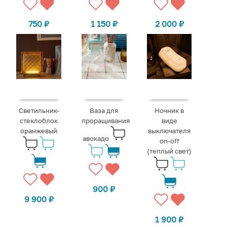
750
₽
1 150
₽
2 000
₽
Светильник-
Ваза для
Ночник в
стеклоблок
проращивания
виде
оранжевый
выключателя
авокадо
on-off
(теплый свет)
900
₽
9 900
₽
1 900
₽