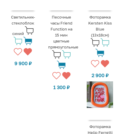
Светильник-
Песочные
Фоторамка
стеклоблок
часы Friend
Kersten Kiss
Function на
Blue
синий
15 мин
(13x18см)
цветные
прямоугольные
9 900
₽
2 900
₽
1 300
₽
Фоторамка
Helio Ferretti