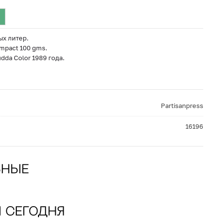
ых литер.
mpact 100 gms.
dda Color 1989 года.
Partisanpress
16196