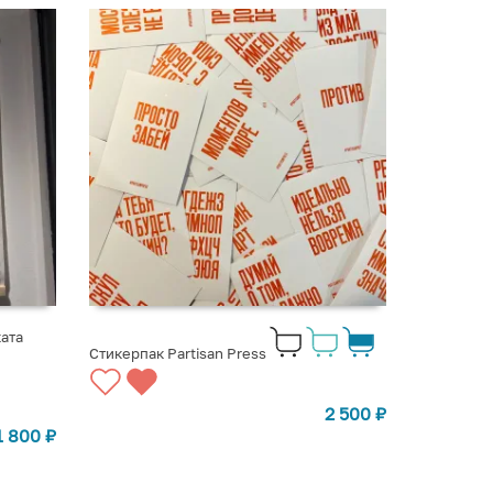
ата
Стикерпак Partisan Press
2 500
₽
1 800
₽