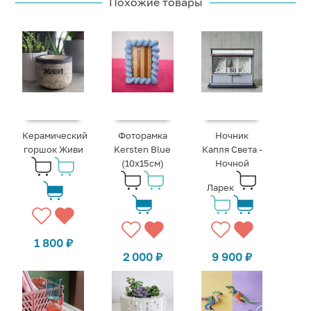
Похожие товары
Керамический
Фоторамка
Ночник
горшок Живи
Kersten Blue
Капля Света -
(10x15см)
Ночной
Ларек
1 800
₽
2 000
₽
9 900
₽