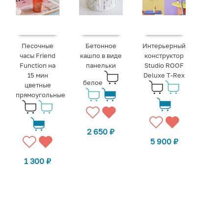
Песочные
Бетонное
Интерьерный
часы Friend
кашпо в виде
конструктор
Function на
панельки
Studio ROOF
15 мин
Deluxe T-Rex
белое
цветные
прямоугольные
2 650
₽
5 900
₽
1 300
₽