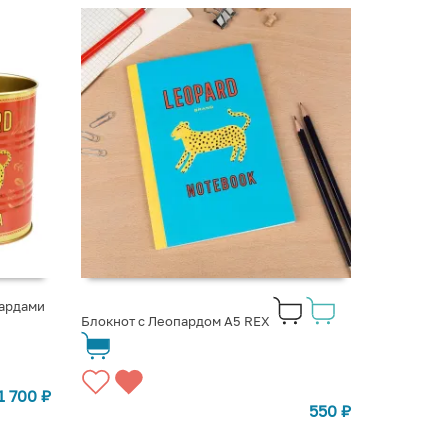
пардами
Блокнот с Леопардом A5 REX
1 700
₽
550
₽