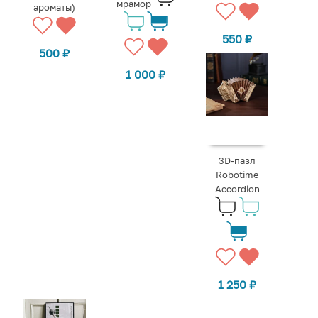
мрамор
ароматы)
550
₽
500
₽
1 000
₽
3D-пазл
Robotime
Accordion
1 250
₽