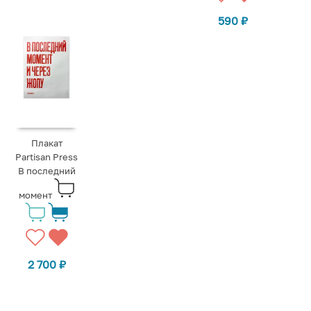
590
₽
Плакат
Partisan Press
В последний
момент
2 700
₽