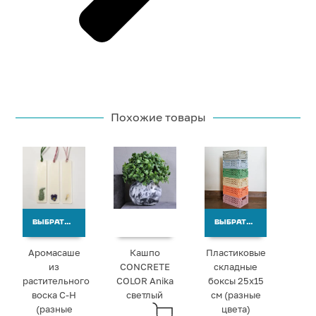
Похожие товары
ВЫБРАТЬ ВАРИАНТЫ
ВЫБРАТЬ ВАРИАНТЫ
Аромасаше
Кашпо
Пластиковые
из
CONCRETE
складные
растительного
COLOR Anika
боксы 25х15
воска С-Н
светлый
см (разные
(разные
цвета)