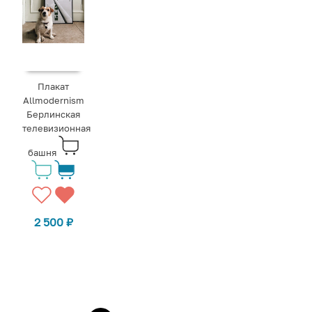
Плакат
Allmodernism
Берлинская
телевизионная
башня
2 500
₽