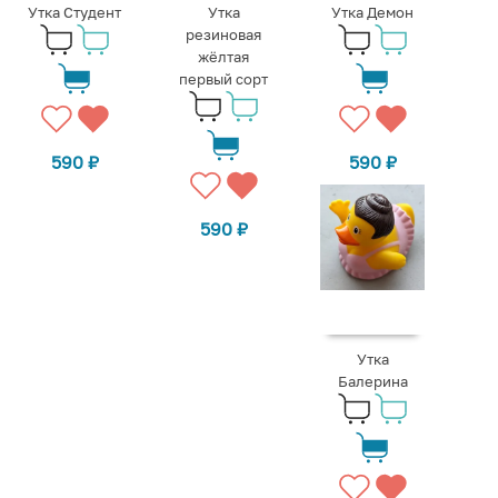
Утка Студент
Утка
Утка Демон
резиновая
жёлтая
первый сорт
590
₽
590
₽
590
₽
Утка
Балерина