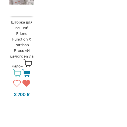
Шторка для
ванной
Friend
Function X
Partisan
Press «И
целого мыла
мало»
3 700
₽