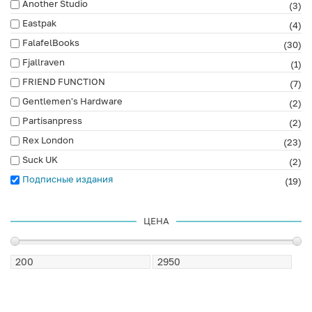
Another Studio
(3)
Eastpak
(4)
FalafelBooks
(30)
Fjallraven
(1)
FRIEND FUNCTION
(7)
Gentlemen's Hardware
(2)
Partisanpress
(2)
Rex London
(23)
Suck UK
(2)
Подписные издания
(19)
ЦЕНА