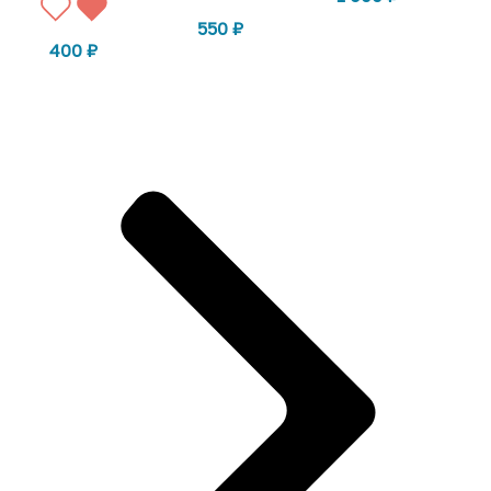
550
₽
400
₽