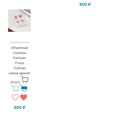
800
₽
Объемные
стикеры
Partisan
Press
"Сейчас
самое время"
(4 шт)
800
₽