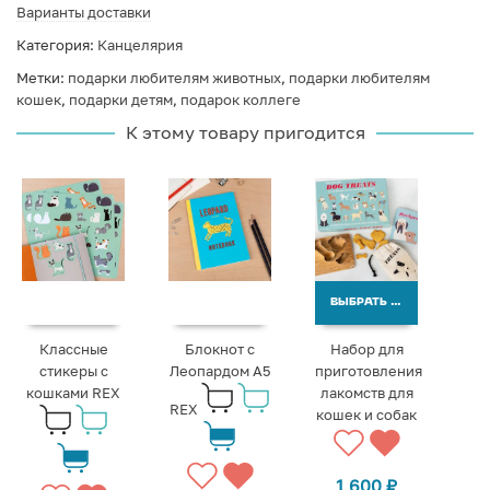
Варианты доставки
Категория:
Канцелярия
Метки:
подарки любителям животных
,
подарки любителям
кошек
,
подарки детям
,
подарок коллеге
К этому товару пригодится
ВЫБРАТЬ ВАРИАНТЫ
Классные
Блокнот с
Набор для
стикеры с
Леопардом A5
приготовления
кошками REX
лакомств для
REX
кошек и собак
1 600
₽