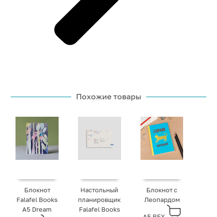
Похожие товары
Блокнот
Настольный
Блокнот с
Falafel Books
планировщик
Леопардом
А5 Dream
Falafel Books
A5 REX