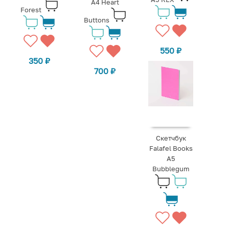
A4 Heart
Forest
Buttons
550
₽
350
₽
700
₽
Скетчбук
Falafel Books
А5
Bubblegum