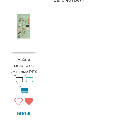
Набор
скрепок с
кошками REX
500
₽