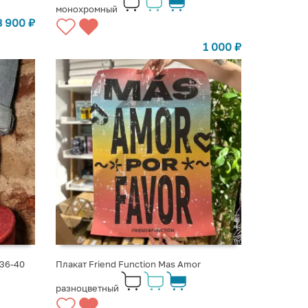
монохромный
3 900
₽
1 000
₽
 36-40
Плакат Friend Function Mas Amor
разноцветный