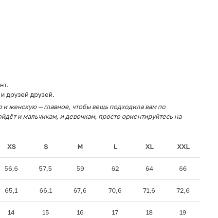
нт.
 и друзей друзей.
 и женскую — главное, чтобы вещь подходила вам по
йдёт и мальчикам, и девочкам, просто ориентируйтесь на
XS
S
M
L
XL
XXL
56,6
57,5
59
62
64
66
65,1
66,1
67,6
70,6
71,6
72,6
14
15
16
17
18
19