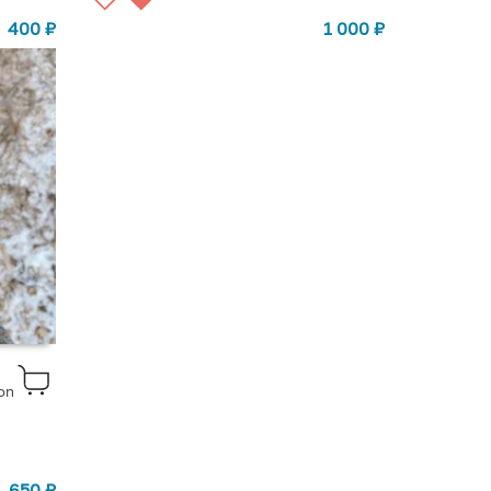
400
₽
1 000
₽
on
650
₽