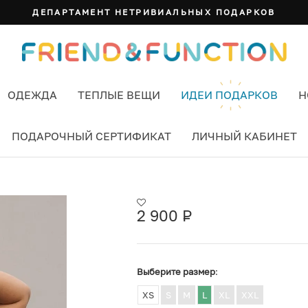
ДЕПАРТАМЕНТ НЕТРИВИАЛЬНЫХ ПОДАРКОВ
ОДЕЖДА
ТЕПЛЫЕ ВЕЩИ
ИДЕИ ПОДАРКОВ
Н
ПОДАРОЧНЫЙ СЕРТИФИКАТ
ЛИЧНЫЙ КАБИНЕТ
БОТАЮ СЕРАЯ ОВЕРСАЙЗ
2 900
Р
УБ.
Выберите размер
:
XS
S
M
L
XL
XXL