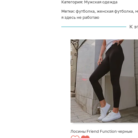
Категория:
Мужская одежда
Метки:
футболка
,
женская футболка
,
м
я здесь не работаю
К э
Лосины Friend Function черные