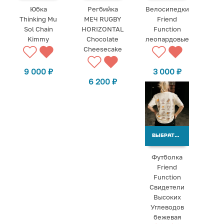
Юбка
Регбийка
Велосипедки
Thinking Mu
МЕЧ RUGBY
Friend
Sol Chain
HORIZONTAL
Function
Kimmy
Chocolate
леопардовые
Cheesecake
9 000
₽
3 000
₽
6 200
₽
ВЫБРАТЬ ВАРИАНТЫ
Футболка
Friend
Function
Свидетели
Высоких
Углеводов
бежевая