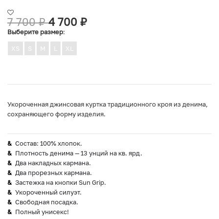
7 700
₽
4 700
₽
Выберите размер
:
XS
S
M
L
XL
Укороченная джинсовая куртка традиционного кроя из денима,
сохраняющего форму изделия.
Состав: 100% хлопок.
Плотность денима — 13 унций на кв. ярд.
Два накладных кармана.
Два прорезных кармана.
Застежка на кнопки Sun Grip.
Укороченный силуэт.
Свободная посадка.
Полный унисекс!