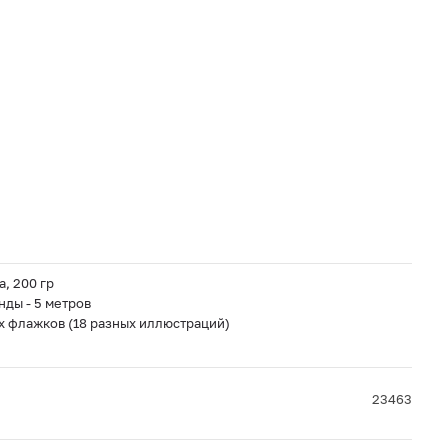
, 200 гр
нды - 5 метров
х флажков (18 разных иллюстраций)
23463