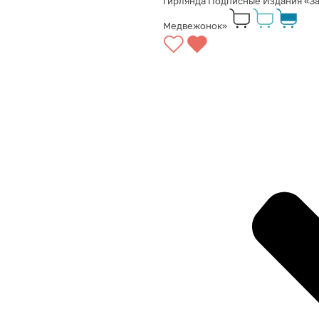
Гирлянда Подписные Издания «За
Медвежонок»