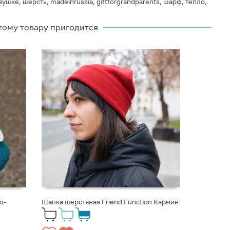
вушке
,
шерсть
,
madeinrussia
,
giftforgrandparents
,
шарф
,
тепло
,
тому товару пригодится
о-
Шапка шерстяная Friend Function Кармин