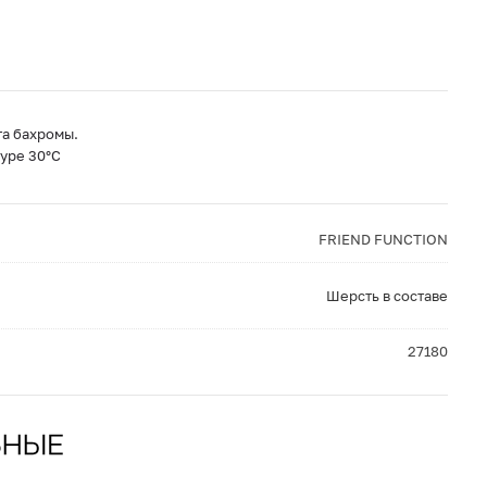
та бахромы.
уре 30°С
FRIEND FUNCTION
Шерсть в составе
27180