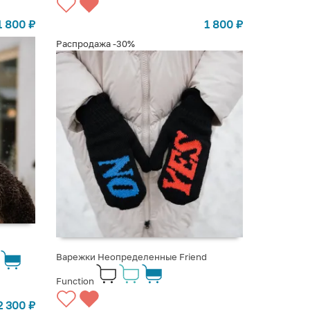
1 800
₽
1 800
₽
Распродажа
-30%
Варежки Неопределенные Friend
Function
2 300
₽