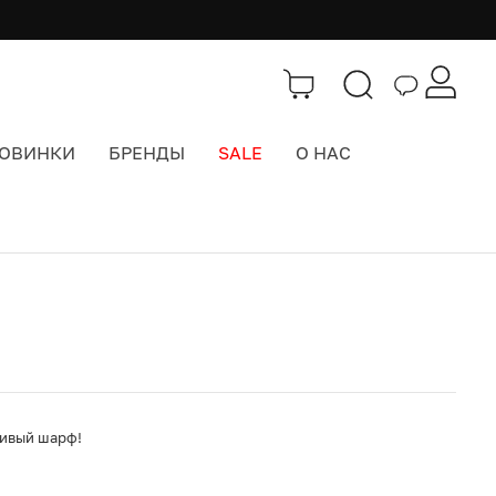
ОВИНКИ
БРЕНДЫ
SALE
О НАС
Каталог
>
Шарфы
сивый шарф!