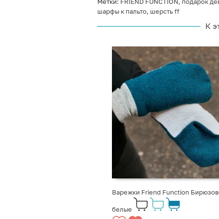
Метки:
FRIEND FUNCTION
,
подарок де
шарфы к пальто
,
шерсть ff
К э
Варежки Friend Function Бирюзов
белые