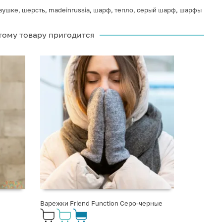
вушке
,
шерсть
,
madeinrussia
,
шарф
,
тепло
,
серый шарф
,
шарфы
тому товару пригодится
Варежки Friend Function Серо-черные