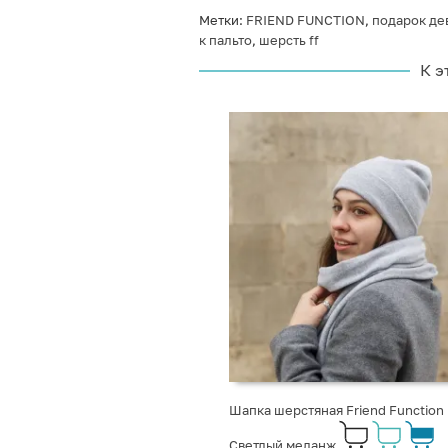
Метки:
FRIEND FUNCTION
,
подарок де
к пальто
,
шерсть ff
К э
Шапка шерстяная Friend Function
Светлый меланж