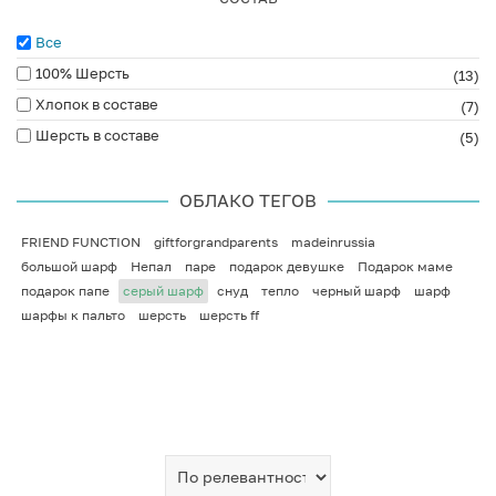
Все
100% Шерсть
(13)
Хлопок в составе
(7)
Шерсть в составе
(5)
ОБЛАКО ТЕГОВ
FRIEND FUNCTION
giftforgrandparents
madeinrussia
большой шарф
Непал
паре
подарок девушке
Подарок маме
подарок папе
серый шарф
снуд
тепло
черный шарф
шарф
шарфы к пальто
шерсть
шерсть ff