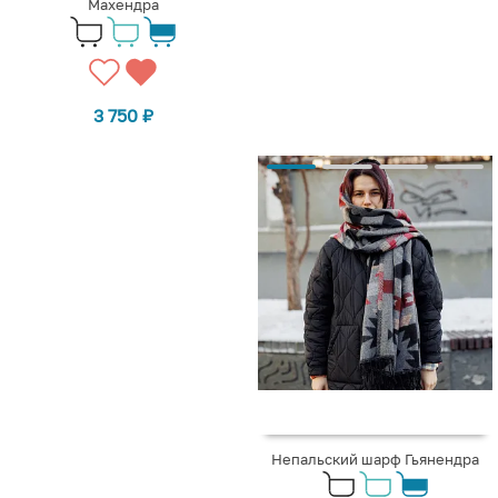
Махендра
3 750
₽
Непальский шарф Гьянендра