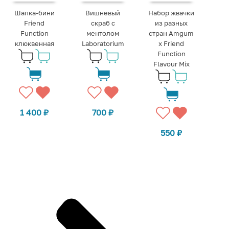
Шапка-бини
Вишневый
Набор жвачки
Friend
скраб с
из разных
Function
ментолом
стран Amgum
клюквенная
Laboratorium
х Friend
Function
Flavour Mix
1 400
₽
700
₽
550
₽