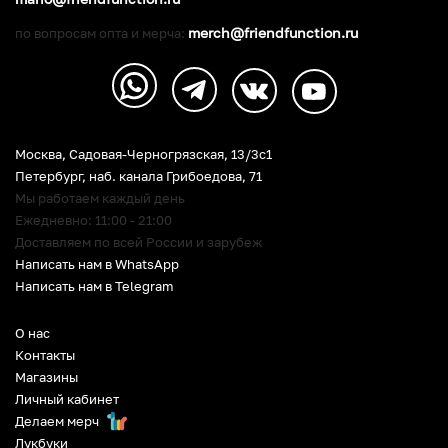
merch@friendfunction.ru
по вопросам опта и мерча:
Москва, Садовая-Черногрязская, 13/3c1
Петербург
,
наб. канала Грибоедова, 71
Мы работаем каждый день
Ежедневно: 11:00 - 21:00
Доставляем по всей России и зарубеж
Написать нам в WhatsApp
Написать нам в Telegram
О нас
Контакты
Магазины
Личный кабинет
Делаем мерч
Лукбуки