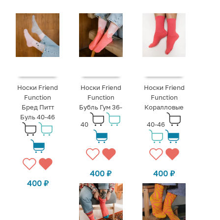
Носки Friend
Носки Friend
Носки Friend
Function
Function
Function
Бред Питт
Бубль Гум 36-
Коралловые
Буль 40-46
40
40-46
400
₽
400
₽
400
₽