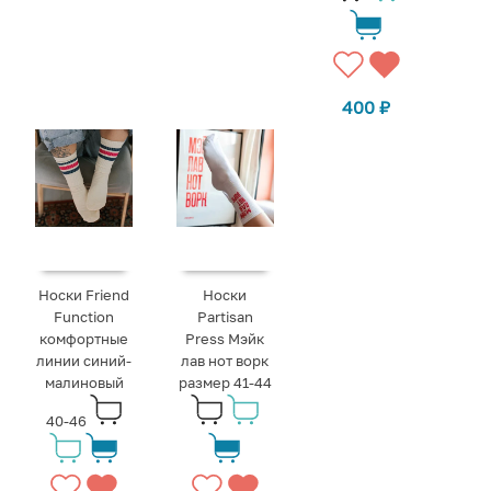
400
₽
Носки Friend
Носки
Function
Partisan
комфортные
Press Мэйк
линии синий-
лав нот ворк
малиновый
размер 41-44
40-46