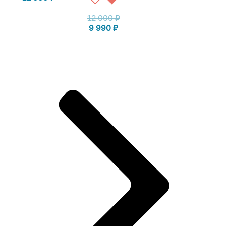
12 000
₽
9 990
₽