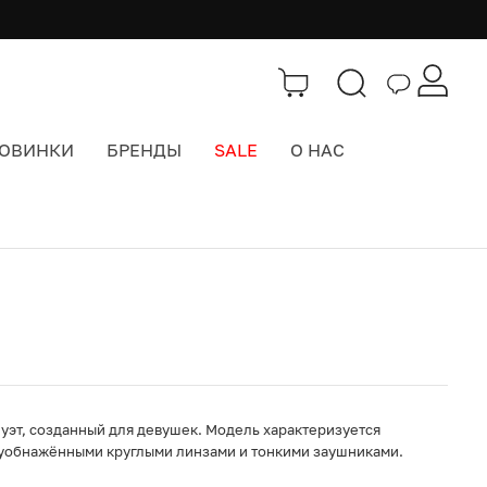
ОВИНКИ
БРЕНДЫ
SALE
О НАС
Каталог
>
Cолнцезащитные очки
луэт, созданный для девушек. Модель характеризуется
луобнажёнными круглыми линзами и тонкими заушниками.