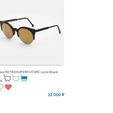
чки RETROSUPERFUTURE Lucia Black
4K
12 000
₽